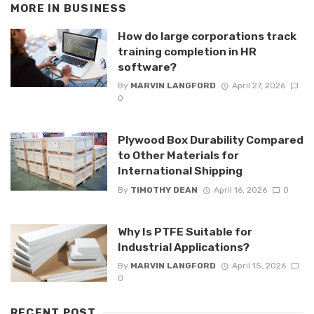
MORE IN
BUSINESS
How do large corporations track
training completion in HR
software?
By
MARVIN LANGFORD
April 27, 2026
0
Plywood Box Durability Compared
to Other Materials for
International Shipping
By
TIMOTHY DEAN
April 16, 2026
0
Why Is PTFE Suitable for
Industrial Applications?
By
MARVIN LANGFORD
April 15, 2026
0
RECENT POST