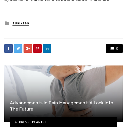
Posted
BUSINESS
in
0
Advancements In Pain Management: A Look Into
The Future
PREVIOUS ARTICLE